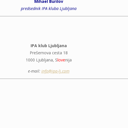
Mihael Burilov
predsednik IPA kluba Ljubljana
IPA klub Ljubljana
Prešernova cesta 18
1000 Ljubljana, S
love
nija
e-mail:
info@ipa-lj.com