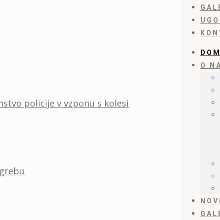
GAL
UGO
KON
DO
O N
stvo policije v vzponu s kolesi
agrebu
NOV
GAL