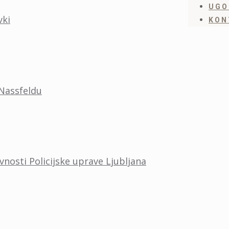
UGO
vki
KON
 Nassfeldu
vnosti Policijske uprave Ljubljana