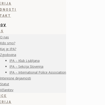
ERIJA
DNOSTI
TAKT
MOV
AS
O nas
Kdo smo?
Kaj je IPA?
Zgodovina
IPA – Klub Ljubljana
IPA – Sekcija Slovenija
IPA – International Police Association
Interesne dejavnosti
Statut
Včlanitev
ICE
ERIJA