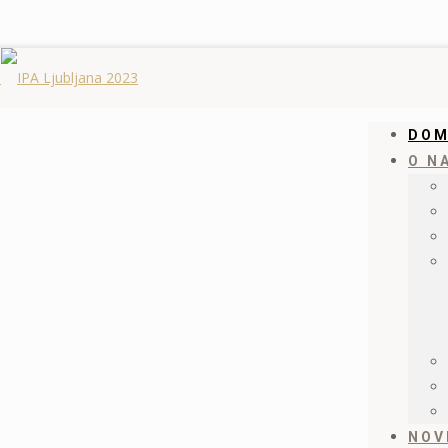
DO
O N
NOV